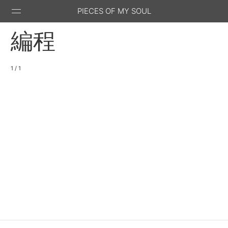
PIECES OF MY SOUL
編程
1 / 1
Stack
GitHub
Email
Feed
Overflow