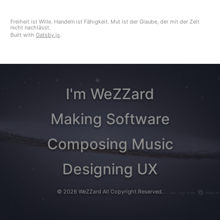
Freiheit ist Wille. Handeln ist Fähigkeit. Mut ist der Glaube, der mit der Zeit
nicht nachlässt.
Built with
Gatsby.js
.
I'm WeZZard
Making Software
Composing Music
Designing UX
©
2026
WeZZard
All Copyright Reserved.