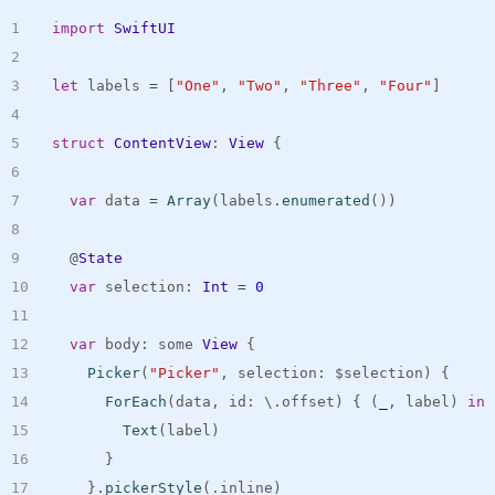
import
SwiftUI
let
 labels 
=
[
"One"
,
"Two"
,
"Three"
,
"Four"
]
struct
ContentView
:
View
{
var
 data 
=
Array
(
labels
.
enumerated
(
)
)
  @
State
var
 selection
:
Int
=
0
var
 body
:
 some 
View
{
Picker
(
"Picker"
,
 selection
:
 $selection
)
{
ForEach
(
data
,
 id
:
 \
.
offset
)
{
(
_
,
 label
)
in
Text
(
label
)
}
}
.
pickerStyle
(
.
inline
)