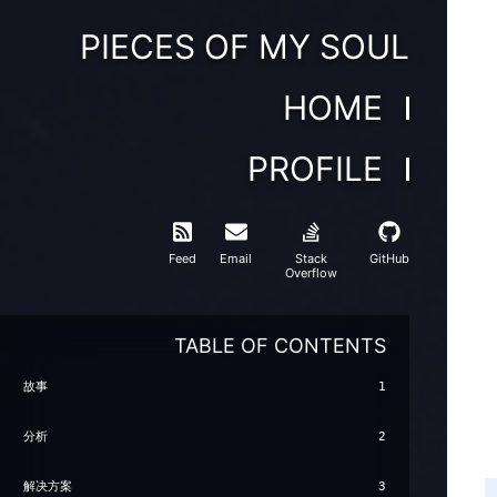
PIECES OF MY SOUL
HOME
PROFILE
Feed
Email
Stack
GitHub
Overflow
TABLE OF CONTENTS
故事
1
分析
2
解决方案
3