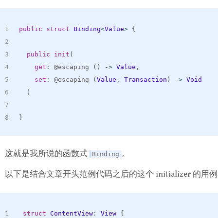
public
struct
Binding
<
Value
>
{
public
init
(
get
:
 @escaping 
(
)
-
>
Value
,
set
:
 @escaping 
(
Value
,
Transaction
)
-
>
Void
)
}
这就是我所说的函数式
。
Binding
以下是结合文章开头范例代码之后的这个 initializer 的用
struct
ContentView
:
View
{