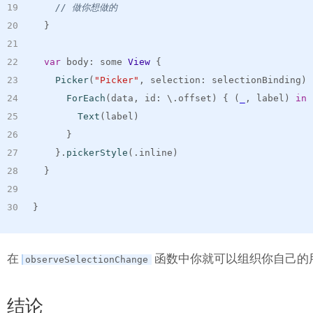
// 做你想做的
}
var
 body
:
 some 
View
{
Picker
(
"Picker"
,
 selection
:
 selectionBinding
)
ForEach
(
data
,
 id
:
 \
.
offset
)
{
(
_
,
 label
)
in
Text
(
label
)
}
}
.
pickerStyle
(
.
inline
)
}
}
在
函数中你就可以组织你自己的
observeSelectionChange
结论