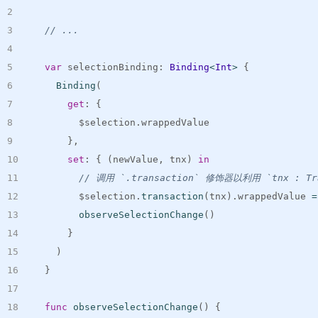
// ...
var
 selectionBinding
:
Binding
<
Int
>
{
Binding
(
get
:
{
        $selection
.
wrappedValue
}
,
set
:
{
(
newValue
,
 tnx
)
in
// 调用 `.transaction` 修饰器以利用 `tnx : Tr
        $selection
.
transaction
(
tnx
)
.
wrappedValue 
=
observeSelectionChange
(
)
}
)
}
func
observeSelectionChange
(
)
{