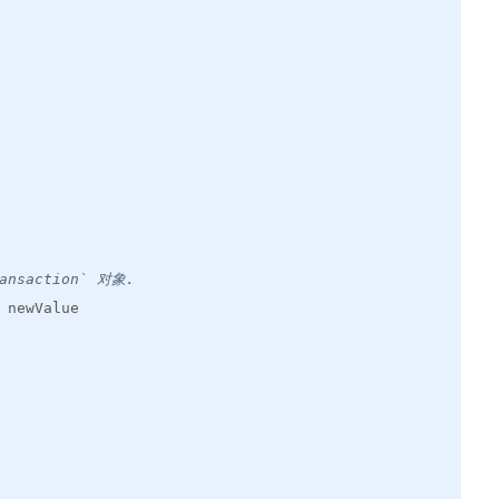
ansaction` 对象.
 newValue