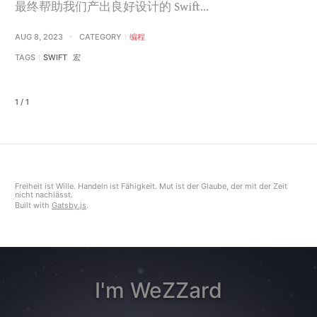
最终帮助我们产出良好设计的 Swift…
AUG 8, 2023
CATEGORY
编程
TAGS
SWIFT
宏
1 / 1
Freiheit ist Wille. Handeln ist Fähigkeit. Mut ist der Glaube, der mit der Zeit
nicht nachlässt.
Built with
Gatsby.js
.
I'm WeZZard