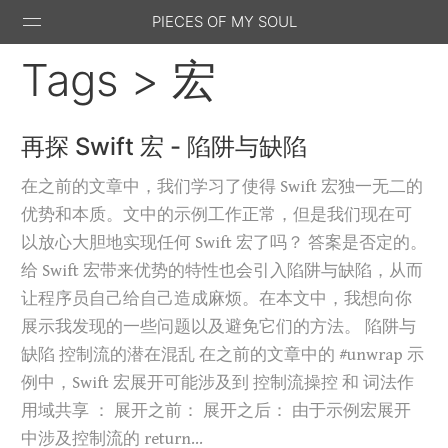
PIECES OF MY SOUL
Tags > 宏
再探 Swift 宏 - 陷阱与缺陷
Stack
GitHub
Email
Feed
在之前的文章中，我们学习了使得 Swift 宏独一无二的
Overflow
优势和本质。文中的示例工作正常，但是我们现在可
以放心大胆地实现任何 Swift 宏了吗？ 答案是否定的。
给 Swift 宏带来优势的特性也会引入陷阱与缺陷，从而
让程序员自己给自己造成麻烦。在本文中，我想向你
展示我发现的一些问题以及避免它们的方法。 陷阱与
缺陷 控制流的潜在混乱 在之前的文章中的 #unwrap 示
例中，Swift 宏展开可能涉及到 控制流操控 和 词法作
用域共享 ： 展开之前： 展开之后： 由于示例宏展开
中涉及控制流的 return…