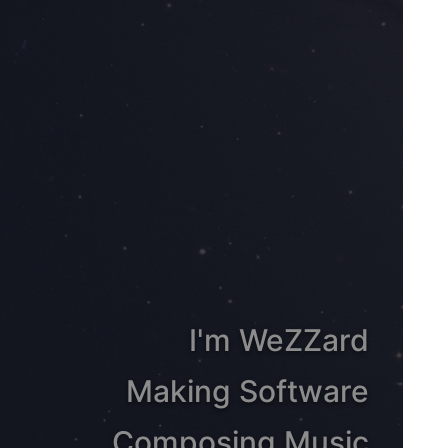
I'm WeZZard
Making Software
Composing Music