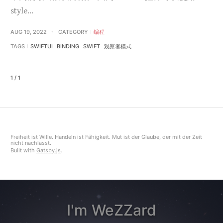
style…
AUG 19, 2022
CATEGORY
编程
TAGS
SWIFTUI
BINDING
SWIFT
观察者模式
1 / 1
Freiheit ist Wille. Handeln ist Fähigkeit. Mut ist der Glaube, der mit der Zeit
nicht nachlässt.
Built with
Gatsby.js
.
I'm WeZZard