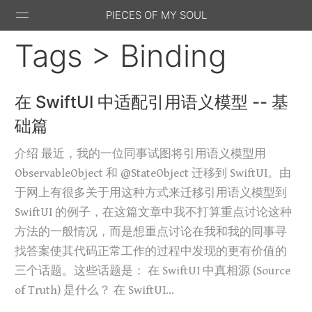
PIECES OF MY SOUL
Tags > Binding
在 SwiftUI 中适配引用语义模型 -- 基
础篇
Stack
GitHub
Email
Feed
Overflow
介绍 最近，我的一位同事试图将引用语义模型用
ObservableObject 和 @StateObject 迁移到 SwiftUI。由
于网上有很多关于用这种方式来迁移引用语义模型到
SwiftUI 的例子，在这篇文章中我不打算重点讨论这种
方法的一般情况，而是想重点讨论在我和我的同事寻
找答案使其代码正常工作的过程中发现的更有价值的
三个话题。这些话题是： 在 SwiftUI 中真相源 (Source
of Truth) 是什么？ 在 SwiftUI…