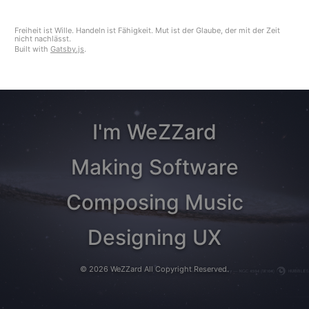
Freiheit ist Wille. Handeln ist Fähigkeit. Mut ist der Glaube, der mit der Zeit
nicht nachlässt.
Built with
Gatsby.js
.
I'm WeZZard
Making Software
Composing Music
Designing UX
©
2026
WeZZard
All Copyright Reserved.