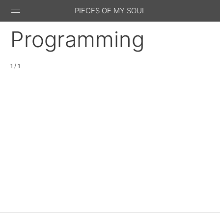
PIECES OF MY SOUL
Programming
1 / 1
Stack
GitHub
Email
Feed
Overflow