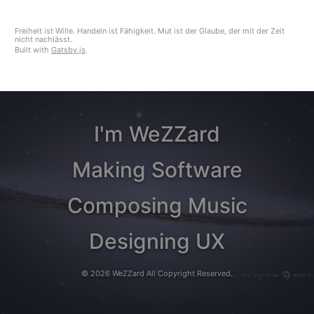
Freiheit ist Wille. Handeln ist Fähigkeit. Mut ist der Glaube, der mit der Zeit
nicht nachlässt.
Built with
Gatsby.js
.
I'm WeZZard
Making Software
Composing Music
Designing UX
©
2026
WeZZard
All Copyright Reserved.