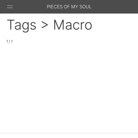
PIECES OF MY SOUL
Tags > Macro
1 / 1
Stack
GitHub
Email
Feed
Overflow