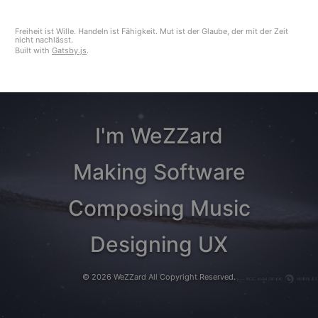
Freiheit ist Wille. Handeln ist Fähigkeit. Mut ist der Glaube, der mit der Zeit
nicht nachlässt.
Built with
Gatsby.js
.
I'm WeZZard
Making Software
Composing Music
Designing UX
©
2026
WeZZard
All Copyright Reserved.